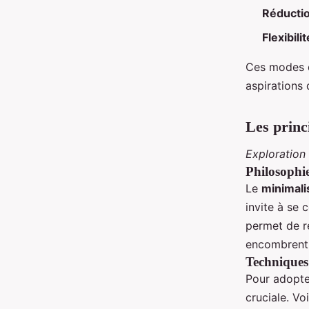
Réductio
Flexibilit
Ces modes d
aspirations 
Les prin
Exploration
Philosophi
Le
minimal
invite à se 
permet de ré
encombrent l
Technique
Pour adopt
cruciale. Vo