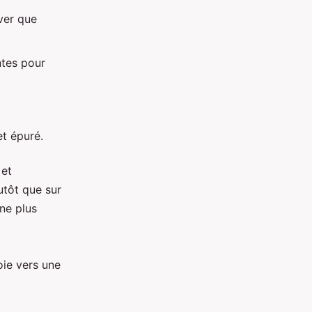
ver que
ntes pour
et épuré.
 et
utôt que sur
ne plus
oie vers une