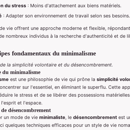
n du stress
: Moins d'attachement aux biens matériels.
é
: Adapter son environnement de travail selon ses besoins.
e vie offrent une approche moderne et flexible, répondan
de nombreux individus à la recherche d'authenticité et de li
cipes fondamentaux du minimalisme
 de la simplicité volontaire et du désencombrement.
e du minimalisme
isme
est une philosophie de vie qui prône la
simplicité volo
concentrer sur l'essentiel, en éliminant le superflu. Cette a
duire le stress et de se libérer des possessions matérielles
'esprit et l'espace.
s de désencombrement
er un mode de vie
minimaliste
, le
désencombrement
est u
ici quelques techniques efficaces pour un style de vie noma