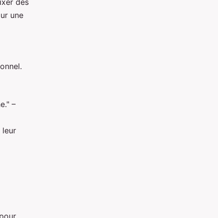
fixer des
our une
onnel.
e." –
 leur
 pour