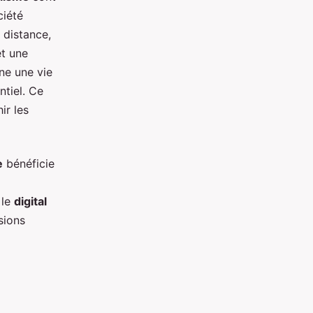
ciété
à distance,
t une
ne une vie
ntiel. Ce
ir les
e
bénéficie
 le
digital
sions