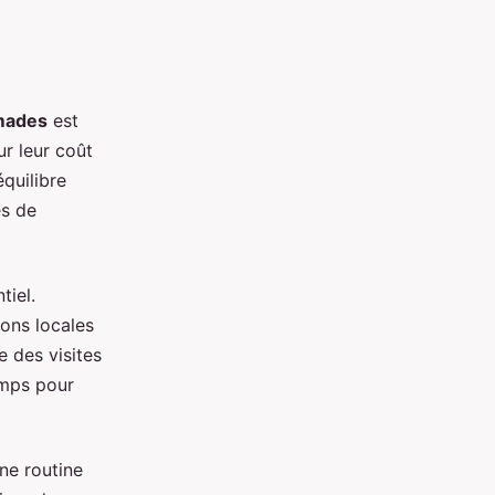
mades
est
ur leur coût
équilibre
es de
tiel.
ions locales
e des visites
emps pour
une routine