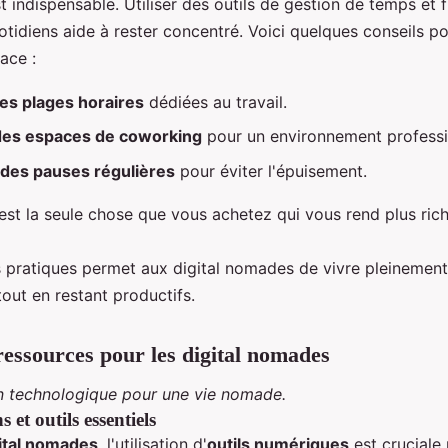
st indispensable. Utiliser des outils de gestion de temps et 
otidiens aide à rester concentré. Voici quelques conseils p
cace :
des plages horaires
dédiées au travail.
 des espaces de coworking
pour un environnement professi
des pauses régulières
pour éviter l'épuisement.
st la seule chose que vous achetez qui vous rend plus rich
 pratiques permet aux digital nomades de vivre pleinement
out en restant productifs.
 ressources pour les digital nomades
n technologique pour une vie nomade.
 et outils essentiels
ital nomades
, l'utilisation d'
outils numériques
est cruciale