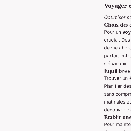
Voyager e
Optimiser s
Choix des d
Pour un
voy
crucial. Des
de vie abord
parfait ent
s'épanouir.
Équilibre e
Trouver un é
Planifier de
sans comprom
matinales et
découvrir de
Établir une
Pour mainte