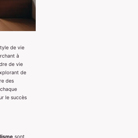
tyle de vie
erchant à
dre de vie
explorant de
re des
r chaque
r le succès
lisme
sont