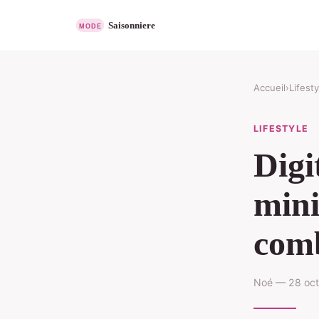
Accueil
›
Lifesty
LIFESTYLE
Digi
mini
comb
Noé — 28 oct