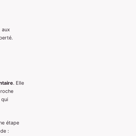
t aux
berté.
ntaire
. Elle
pproche
 qui
ne étape
de :