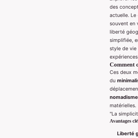
des concept
actuelle. Le
souvent en 
liberté géo
simplifiée, 
style de vie
expériences
Comment ce
Ces deux mo
du
minimal
déplacement
nomadisme
matérielles.
"La simplici
Avantages clé
Liberté 