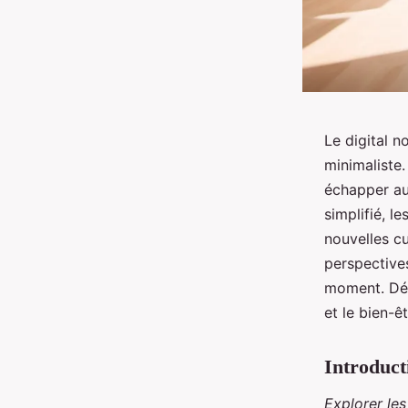
Le digital n
minimaliste.
échapper au
simplifié, l
nouvelles cu
perspectives
moment. Déc
et le bien-êt
Introduct
Explorer le