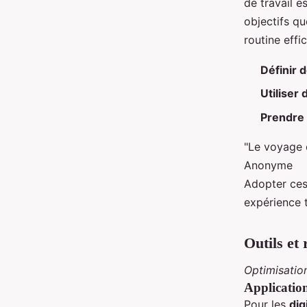
de travail e
objectifs qu
routine effi
Définir 
Utiliser
Prendre 
"Le voyage e
Anonyme
Adopter ces
expérience t
Outils et
Optimisatio
Applications
Pour les
dig