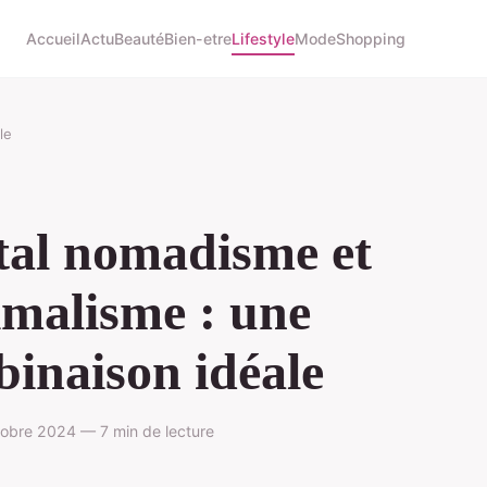
Accueil
Actu
Beauté
Bien-etre
Lifestyle
Mode
Shopping
le
tal nomadisme et
malisme : une
inaison idéale
obre 2024 — 7 min de lecture