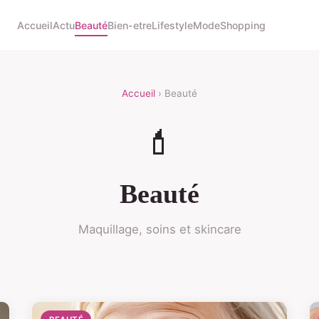
Accueil
Actu
Beauté
Bien-etre
Lifestyle
Mode
Shopping
Accueil
› Beauté
💄
Beauté
Maquillage, soins et skincare