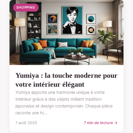
SHOPPING
Yumiya : la touche moderne pour
votre intérieur élégant
Yumiya apporte une harmonie unique à votre
intérieur grâce à des objets mêlant tradition
japonaise et design contemporain. Chaque pièce
raconte une hi...
1 août 2025
7 min de lecture →